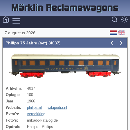
7 augustus 2026
Philips 75 Jahre (set) (4037)
Artikelnr:
4037
Oplage:
100
Jaar:
1966
Website:
philips.nl
-
wikipedia.nl
Extra's:
verpakking
Foto's:
mikado-katalog.de
Opdruk:
Philips - Philips