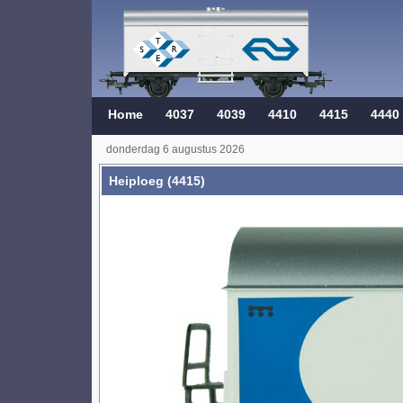
Home
4037
4039
4410
4415
4440
donderdag 6 augustus 2026
Heiploeg (4415)