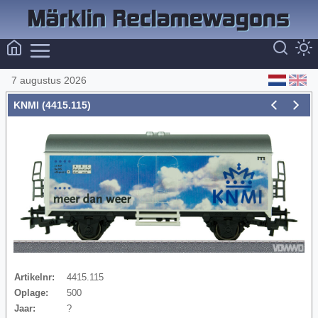
7 augustus 2026
KNMI (4415.115)
Artikelnr:
4415.115
Oplage:
500
Jaar:
?