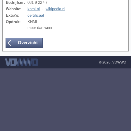
Bedrijfsnr:
081 9 227-7
Website:
knmi.nl
-
wikipedia.nl
Extra's:
certificaat
Opdruk:
KNMI
meer dan weer
Overzicht
© 2026,
VDWWD