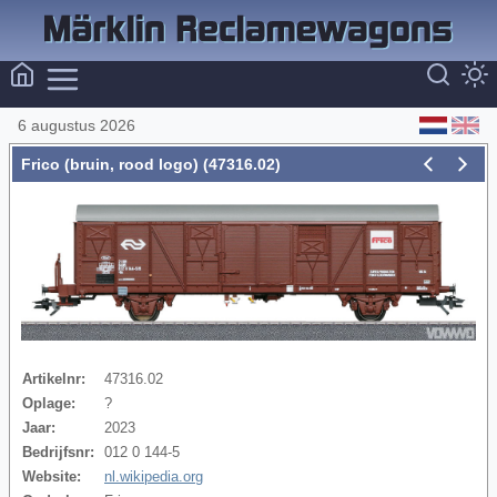
6 augustus 2026
Frico (bruin, rood logo) (47316.02)
Artikelnr:
47316.02
Oplage:
?
Jaar:
2023
Bedrijfsnr:
012 0 144-5
Website:
nl.wikipedia.org