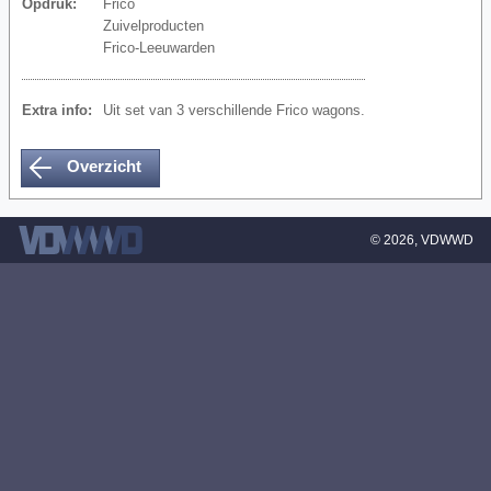
Opdruk:
Frico
Zuivelproducten
Frico-Leeuwarden
Extra info:
Uit set van 3 verschillende Frico wagons.
Overzicht
© 2026,
VDWWD