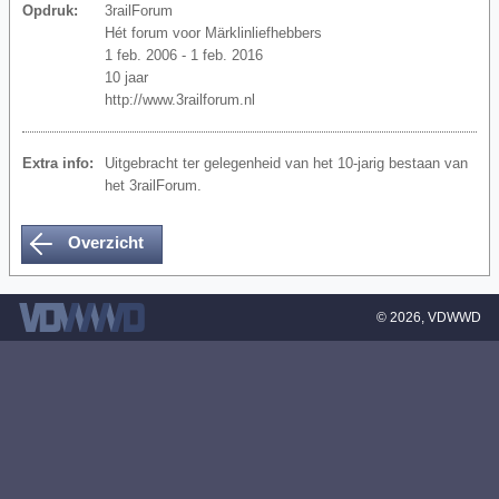
Opdruk:
3railForum
Hét forum voor Märklinliefhebbers
1 feb. 2006 - 1 feb. 2016
10 jaar
http://www.3railforum.nl
Extra info:
Uitgebracht ter gelegenheid van het 10-jarig bestaan van
het 3railForum.
Overzicht
© 2026,
VDWWD