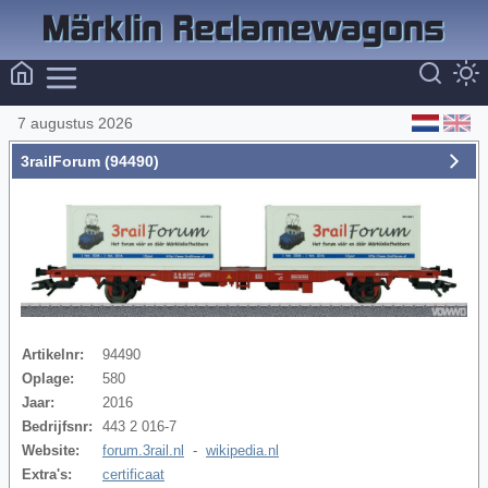
7 augustus 2026
3railForum (94490)
Artikelnr:
94490
Oplage:
580
Jaar:
2016
Bedrijfsnr:
443 2 016-7
Website:
forum.3rail.nl
-
wikipedia.nl
Extra's:
certificaat